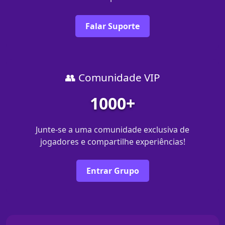
Falar Suporte
👥 Comunidade VIP
1000+
Junte-se a uma comunidade exclusiva de
jogadores e compartilhe experiências!
Entrar Grupo