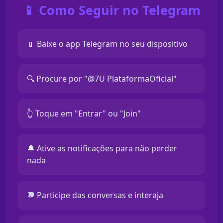
📱 Como Seguir no Telegram
📱 Baixe o app Telegram no seu dispositivo
🔍 Procure por "@7U PlataformaOficial"
👆 Toque em "Entrar" ou "Join"
🔔 Ative as notificações para não perder
nada
💬 Participe das conversas e interaja