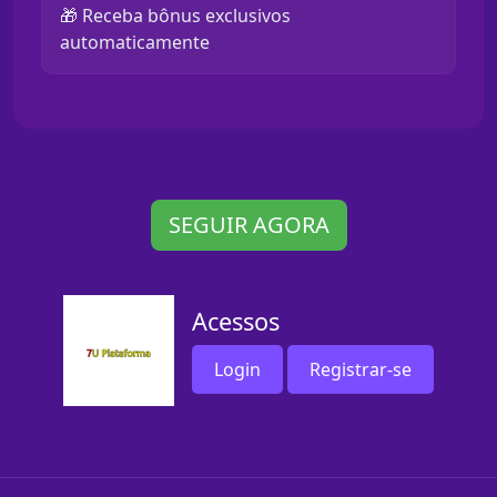
🎁 Receba bônus exclusivos
automaticamente
SEGUIR AGORA
Acessos
Login
Registrar-se