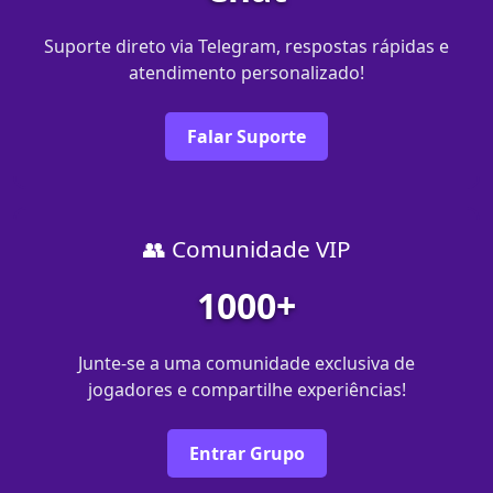
Suporte direto via Telegram, respostas rápidas e
atendimento personalizado!
Falar Suporte
👥 Comunidade VIP
1000+
Junte-se a uma comunidade exclusiva de
jogadores e compartilhe experiências!
Entrar Grupo