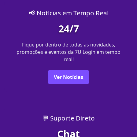
📢 Notícias em Tempo Real
24/7
Fique por dentro de todas as novidades,
promoções e eventos da 7U Login em tempo
real!
Ver Notícias
💬 Suporte Direto
Chat