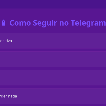
📱 Como Seguir no Telegram
ositivo
erder nada