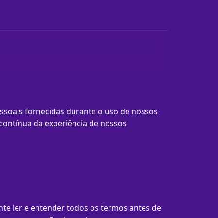
ssoais fornecidas durante o uso de nossos
 contínua da experiência de nossos
te ler e entender todos os termos antes de