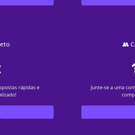
reto
👥 
t
espostas rápidas e
Junte-se a uma com
lizado!
compa
e