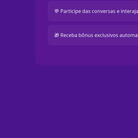
💬 Participe das conversas e interaj
🎁 Receba bônus exclusivos autom