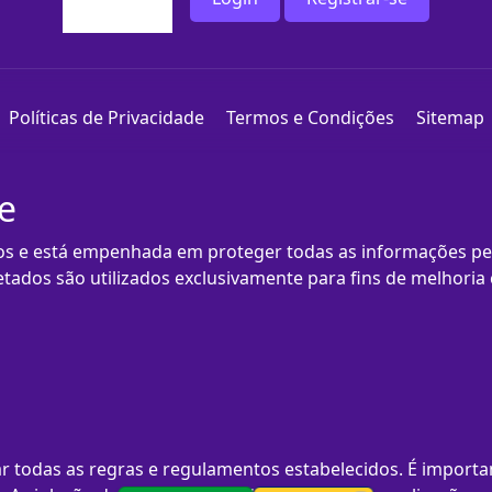
Políticas de Privacidade
Termos e Condições
Sitemap
de
rios e está empenhada em proteger todas as informações pe
tados são utilizados exclusivamente para fins de melhoria
todas as regras e regulamentos estabelecidos. É importan