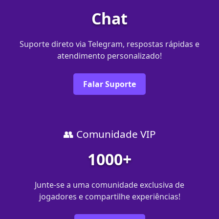
Chat
Suporte direto via Telegram, respostas rápidas e
atendimento personalizado!
Falar Suporte
👥 Comunidade VIP
1000+
Junte-se a uma comunidade exclusiva de
jogadores e compartilhe experiências!