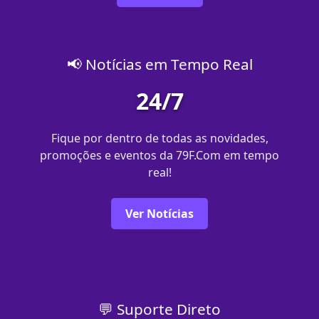
📢 Notícias em Tempo Real
24/7
Fique por dentro de todas as novidades,
promoções e eventos da 79F.Com em tempo
real!
Ver Notícias
💬 Suporte Direto