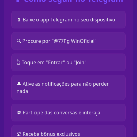
📱 Baixe o app Telegram no seu dispositivo
🔍 Procure por "@77Pg WinOficial"
👆 Toque em "Entrar" ou "Join"
🔔 Ative as notificações para não perder
nada
💬 Participe das conversas e interaja
🎁 Receba bônus exclusivos