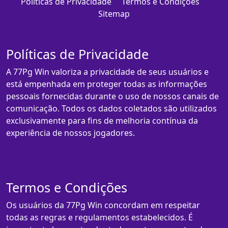
Políticas de Privacidade
Termos e Condições
Sitemap
Políticas de Privacidade
A 77Pg Win valoriza a privacidade de seus usuários e
está empenhada em proteger todas as informações
pessoais fornecidas durante o uso de nossos canais de
comunicação. Todos os dados coletados são utilizados
exclusivamente para fins de melhoria contínua da
experiência de nossos jogadores.
Termos e Condições
Os usuários da 77Pg Win concordam em respeitar
todas as regras e regulamentos estabelecidos. É