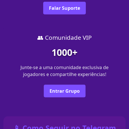
Falar Suporte
👥 Comunidade VIP
1000+
Junte-se a uma comunidade exclusiva de
jogadores e compartilhe experiências!
Entrar Grupo
📱 Como Seguir no Telegram