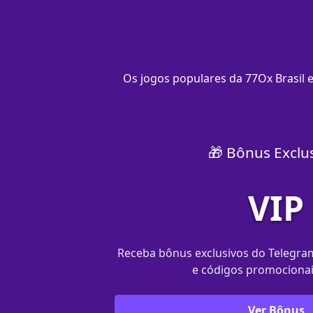
Os jogos populares da 77Ox Brasil
🎁 Bônus Exclu
VIP
Receba bônus exclusivos do Telegra
e códigos promocionai
Ver Bônus