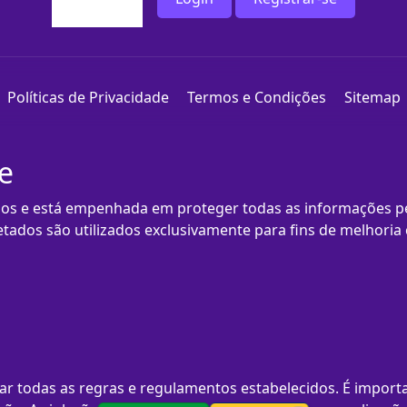
Políticas de Privacidade
Termos e Condições
Sitemap
de
rios e está empenhada em proteger todas as informações p
tados são utilizados exclusivamente para fins de melhoria
 todas as regras e regulamentos estabelecidos. É importa