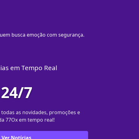
a quem busca emoção com segurança.
cias em Tempo Real
24/7
e todas as novidades, promoções e
da 77Ox em tempo real!
Ver Notícias