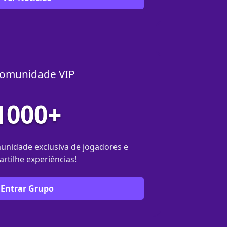
Comunidade VIP
1000+
unidade exclusiva de jogadores e
rtilhe experiências!
Entrar Grupo