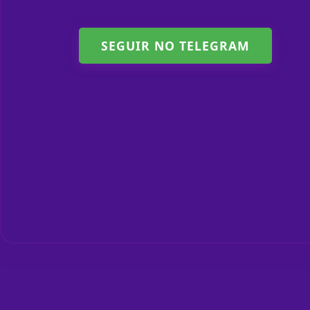
SEGUIR NO TELEGRAM