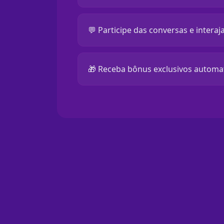
💬 Participe das conversas e interaj
🎁 Receba bônus exclusivos autom