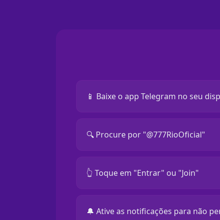
📱 Baixe o app Telegram no seu disp
🔍 Procure por "@777RioOficial"
👆 Toque em "Entrar" ou "Join"
🔔 Ative as notificações para não p