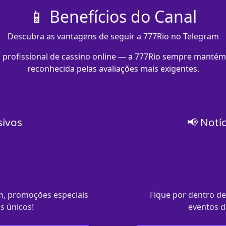
📱 Benefícios do Canal
Descubra as vantagens de seguir a 777Rio no Telegram
a profissional de cassino online — a 777Rio sempre mantém
reconhecida pelas avaliações mais exigentes.
sivos
📢 Notí
m, promoções especiais
Fique por dentro d
s únicos!
eventos d