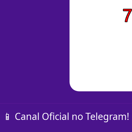
📱 Canal Oficial no Telegram!