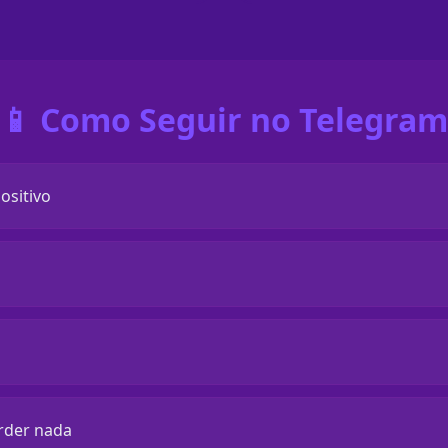
📱 Como Seguir no Telegram
ositivo
erder nada