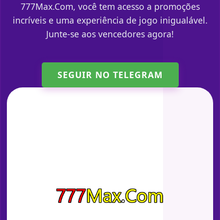
777Max.Com, você tem acesso a promoções
incríveis e uma experiência de jogo inigualável.
Junte-se aos vencedores agora!
SEGUIR NO TELEGRAM