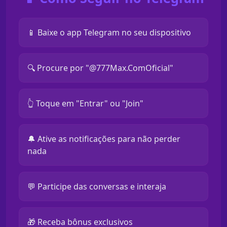
📱 Baixe o app Telegram no seu dispositivo
🔍 Procure por "@777Max.ComOficial"
👆 Toque em "Entrar" ou "Join"
🔔 Ative as notificações para não perder
nada
💬 Participe das conversas e interaja
🎁 Receba bônus exclusivos