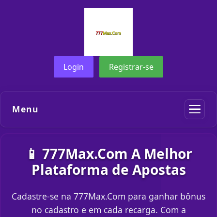
Login
Registrar-se
Menu
📱 777Max.Com A Melhor
Plataforma de Apostas
Cadastre-se na 777Max.Com para ganhar bônus
no cadastro e em cada recarga. Com a