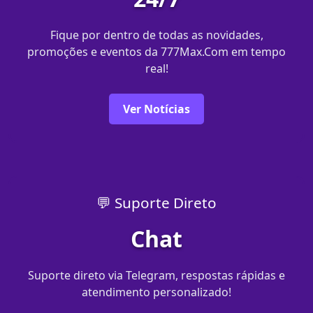
Fique por dentro de todas as novidades,
promoções e eventos da 777Max.Com em tempo
real!
Ver Notícias
💬 Suporte Direto
Chat
Suporte direto via Telegram, respostas rápidas e
atendimento personalizado!