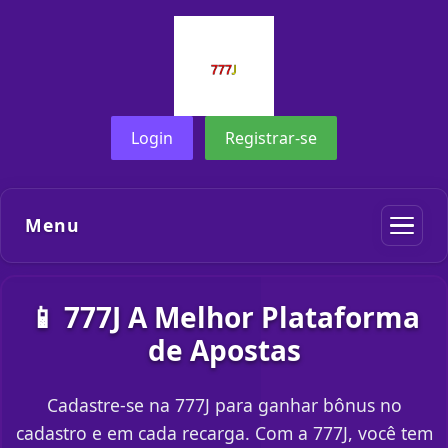
Login
Registrar-se
Menu
📱 777J A Melhor Plataforma
de Apostas
Cadastre-se na 777J para ganhar bônus no
cadastro e em cada recarga. Com a 777J, você tem