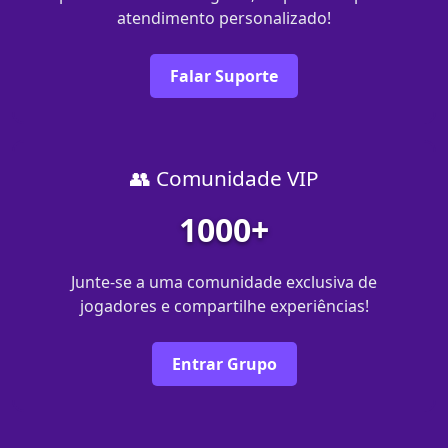
atendimento personalizado!
Falar Suporte
👥 Comunidade VIP
1000+
Junte-se a uma comunidade exclusiva de
jogadores e compartilhe experiências!
Entrar Grupo