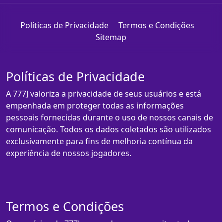
Políticas de Privacidade
Termos e Condições
Sitemap
Políticas de Privacidade
A 777J valoriza a privacidade de seus usuários e está
empenhada em proteger todas as informações
pessoais fornecidas durante o uso de nossos canais de
comunicação. Todos os dados coletados são utilizados
exclusivamente para fins de melhoria contínua da
experiência de nossos jogadores.
Termos e Condições