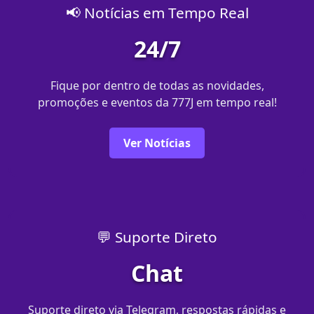
📢 Notícias em Tempo Real
24/7
Fique por dentro de todas as novidades,
promoções e eventos da 777J em tempo real!
Ver Notícias
💬 Suporte Direto
Chat
Suporte direto via Telegram, respostas rápidas e