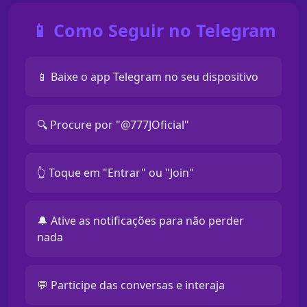
📱 Como Seguir no Telegram
📱 Baixe o app Telegram no seu dispositivo
🔍 Procure por "@777JOficial"
👆 Toque em "Entrar" ou "Join"
🔔 Ative as notificações para não perder
nada
💬 Participe das conversas e interaja