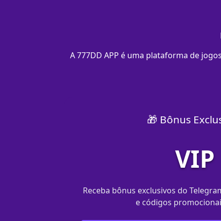
A 777DD APP é uma plataforma de jogos 
🎁 Bônus Exclu
VIP
Receba bônus exclusivos do Telegra
e códigos promocionai