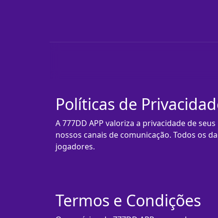
Políticas de Privacida
A 777DD APP valoriza a privacidade de seu
nossos canais de comunicação. Todos os dad
jogadores.
Termos e Condições