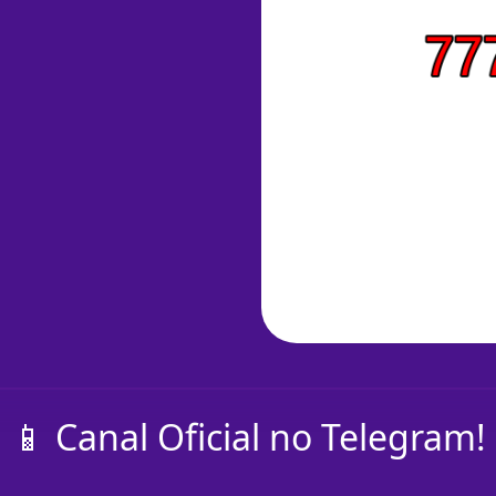
📱 Canal Oficial no Telegram!