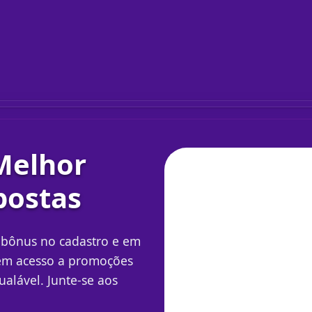
Melhor
postas
 bônus no cadastro e em
tem acesso a promoções
ualável. Junte-se aos