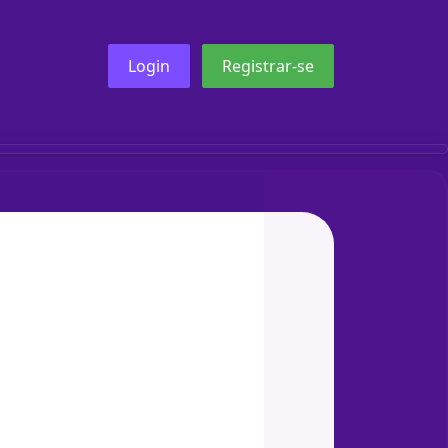
Login
Registrar-se