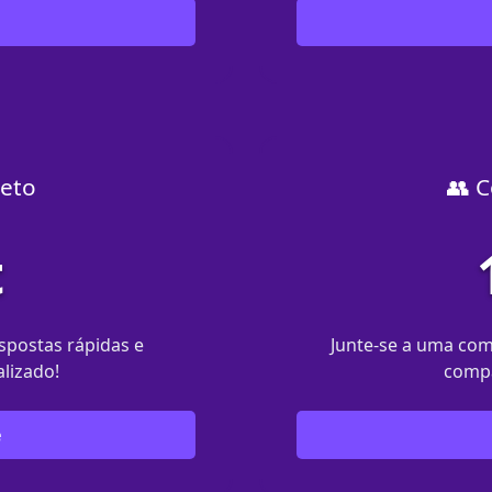
reto
👥 
t
espostas rápidas e
Junte-se a uma com
lizado!
compa
e