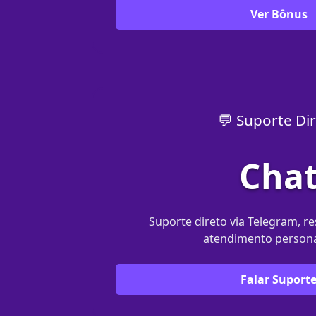
Ver Bônus
💬 Suporte Di
Cha
Suporte direto via Telegram, r
atendimento persona
Falar Suport