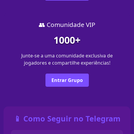
👥 Comunidade VIP
1000+
Junte-se a uma comunidade exclusiva de
jogadores e compartilhe experiências!
Entrar Grupo
📱 Como Seguir no Telegram