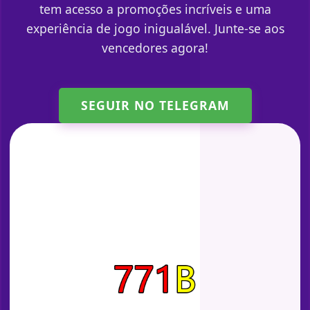
tem acesso a promoções incríveis e uma
experiência de jogo inigualável. Junte-se aos
vencedores agora!
SEGUIR NO TELEGRAM