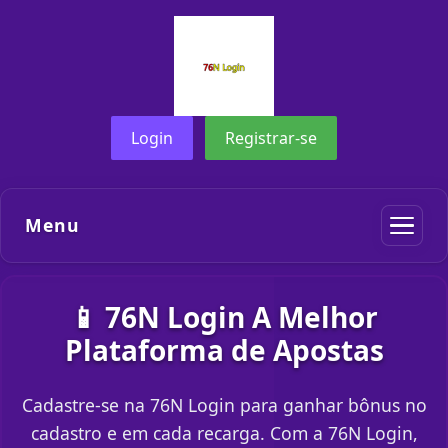
Login
Registrar-se
Menu
📱 76N Login A Melhor
Plataforma de Apostas
Cadastre-se na 76N Login para ganhar bônus no
cadastro e em cada recarga. Com a 76N Login,