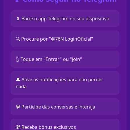
📱 Baixe o app Telegram no seu dispositivo
🔍 Procure por "@76N LoginOficial"
👆 Toque em "Entrar" ou "Join"
🔔 Ative as notificações para não perder
nada
💬 Participe das conversas e interaja
🎁 Receba bônus exclusivos