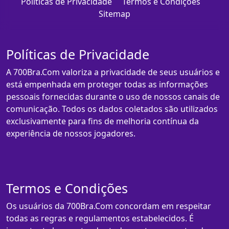
Políticas de Privacidade
Termos e Condições
Sitemap
Políticas de Privacidade
A 700Bra.Com valoriza a privacidade de seus usuários e
está empenhada em proteger todas as informações
pessoais fornecidas durante o uso de nossos canais de
comunicação. Todos os dados coletados são utilizados
exclusivamente para fins de melhoria contínua da
experiência de nossos jogadores.
Termos e Condições
Os usuários da 700Bra.Com concordam em respeitar
todas as regras e regulamentos estabelecidos. É