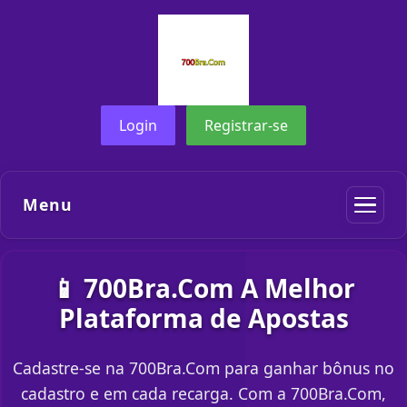
Login
Registrar-se
Menu
📱 700Bra.Com A Melhor
Plataforma de Apostas
Cadastre-se na 700Bra.Com para ganhar bônus no
cadastro e em cada recarga. Com a 700Bra.Com,