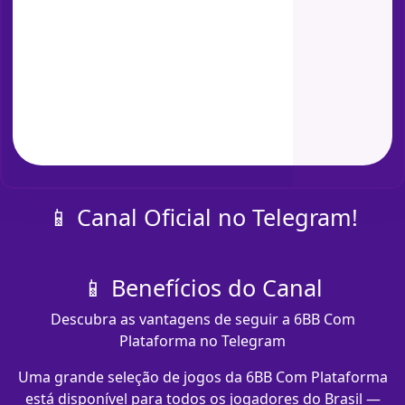
📱 Canal Oficial no Telegram!
📱 Benefícios do Canal
Descubra as vantagens de seguir a 6BB Com
Plataforma no Telegram
Uma grande seleção de jogos da 6BB Com Plataforma
está disponível para todos os jogadores do Brasil —