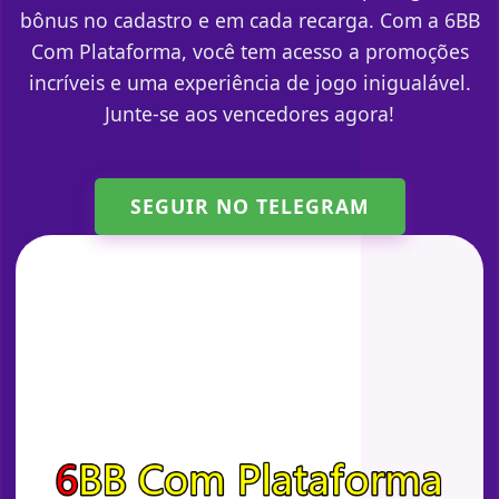
bônus no cadastro e em cada recarga. Com a 6BB
Com Plataforma, você tem acesso a promoções
incríveis e uma experiência de jogo inigualável.
Junte-se aos vencedores agora!
SEGUIR NO TELEGRAM