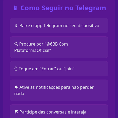
📱 Como Seguir no Telegram
📱 Baixe o app Telegram no seu dispositivo
🔍 Procure por "@6BB Com
PlataformaOficial"
👆 Toque em "Entrar" ou "Join"
🔔 Ative as notificações para não perder
nada
💬 Participe das conversas e interaja