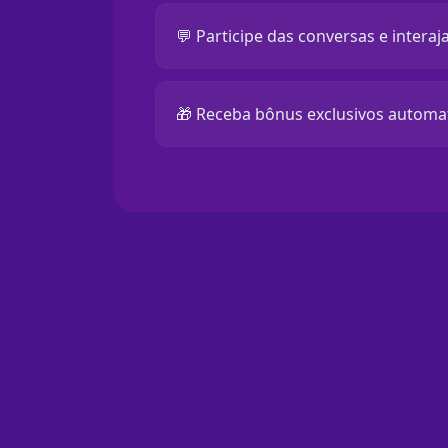
💬 Participe das conversas e interaj
🎁 Receba bônus exclusivos autom