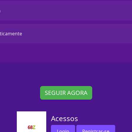
a
aticamente
SEGUIR AGORA
Acessos
Login
Registrar-se