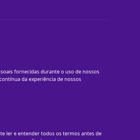
ssoais fornecidas durante o uso de nossos
 contínua da experiência de nossos
te ler e entender todos os termos antes de