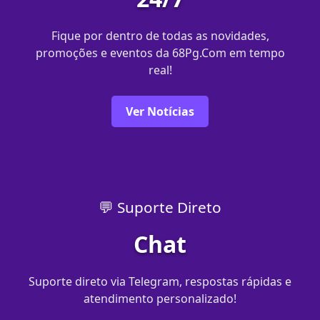
Fique por dentro de todas as novidades,
promoções e eventos da 68Pg.Com em tempo
real!
Ver Notícias
💬 Suporte Direto
Chat
Suporte direto via Telegram, respostas rápidas e
atendimento personalizado!