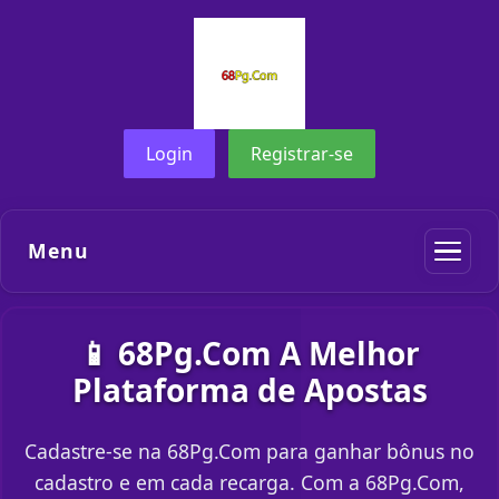
Login
Registrar-se
Menu
📱 68Pg.Com A Melhor
Plataforma de Apostas
Cadastre-se na 68Pg.Com para ganhar bônus no
cadastro e em cada recarga. Com a 68Pg.Com,