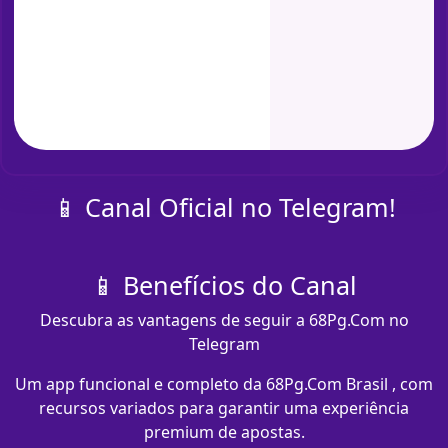
📱 Canal Oficial no Telegram!
📱 Benefícios do Canal
Descubra as vantagens de seguir a 68Pg.Com no
Telegram
Um app funcional e completo da 68Pg.Com Brasil , com
recursos variados para garantir uma experiência
premium de apostas.