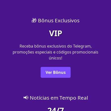
🎁 Bônus Exclusivos
VIP
Receba bônus exclusivos do Telegram,
promoções especiais e códigos promocionais
únicos!
Ver Bônus
📢 Notícias em Tempo Real
24/7