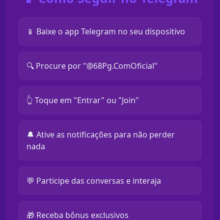
📱 Baixe o app Telegram no seu dispositivo
🔍 Procure por "@68Pg.ComOficial"
👆 Toque em "Entrar" ou "Join"
🔔 Ative as notificações para não perder
nada
💬 Participe das conversas e interaja
🎁 Receba bônus exclusivos