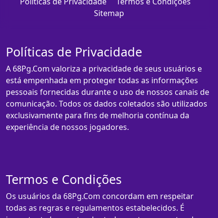
Políticas de Privacidade
Termos e Condições
Sitemap
Políticas de Privacidade
A 68Pg.Com valoriza a privacidade de seus usuários e
está empenhada em proteger todas as informações
pessoais fornecidas durante o uso de nossos canais de
comunicação. Todos os dados coletados são utilizados
exclusivamente para fins de melhoria contínua da
experiência de nossos jogadores.
Termos e Condições
Os usuários da 68Pg.Com concordam em respeitar
todas as regras e regulamentos estabelecidos. É