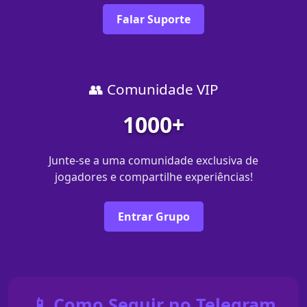
Falar Suporte
👥 Comunidade VIP
1000+
Junte-se a uma comunidade exclusiva de
jogadores e compartilhe experiências!
Entrar Grupo
📱 Como Seguir no Telegram