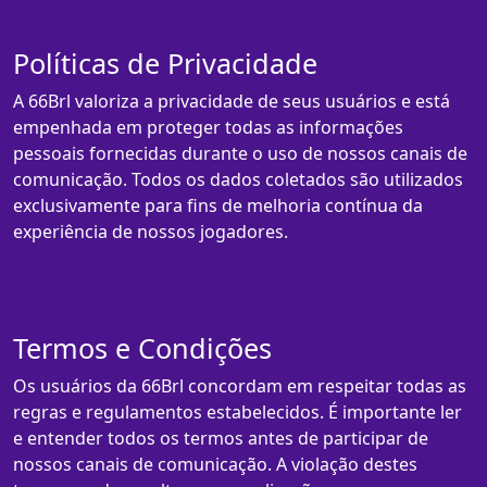
Políticas de Privacidade
A 66Brl valoriza a privacidade de seus usuários e está
empenhada em proteger todas as informações
pessoais fornecidas durante o uso de nossos canais de
comunicação. Todos os dados coletados são utilizados
exclusivamente para fins de melhoria contínua da
experiência de nossos jogadores.
Termos e Condições
Os usuários da 66Brl concordam em respeitar todas as
regras e regulamentos estabelecidos. É importante ler
e entender todos os termos antes de participar de
nossos canais de comunicação. A violação destes