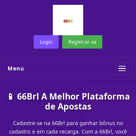
Login
Registrar-se
Menu
📱 66Brl A Melhor Plataforma
de Apostas
Cadastre-se na 66Brl para ganhar bônus no
cadastro e em cada recarga. Com a 66Brl, você