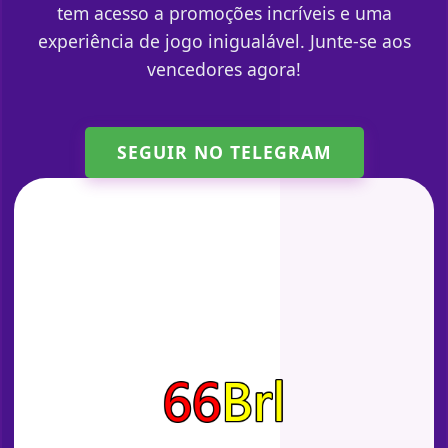
tem acesso a promoções incríveis e uma
experiência de jogo inigualável. Junte-se aos
vencedores agora!
SEGUIR NO TELEGRAM