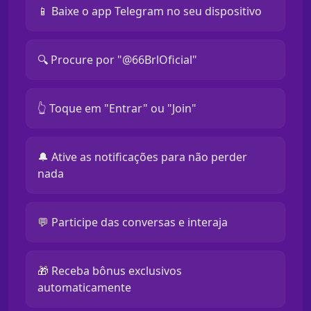
📱 Baixe o app Telegram no seu dispositivo
🔍 Procure por "@66BrlOficial"
👆 Toque em "Entrar" ou "Join"
🔔 Ative as notificações para não perder
nada
💬 Participe das conversas e interaja
🎁 Receba bônus exclusivos
automaticamente