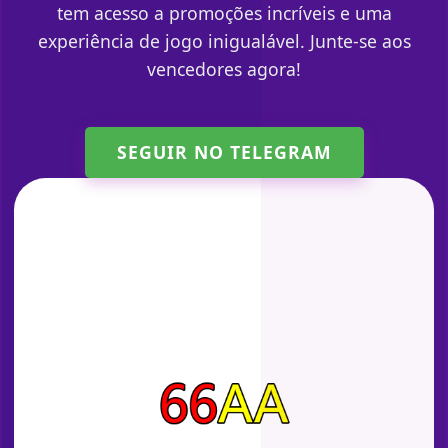
tem acesso a promoções incríveis e uma
experiência de jogo inigualável. Junte-se aos
vencedores agora!
SEGUIR NO TELEGRAM