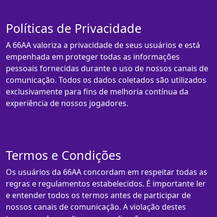
Políticas de Privacidade
A 66AA valoriza a privacidade de seus usuários e está
empenhada em proteger todas as informações
pessoais fornecidas durante o uso de nossos canais de
comunicação. Todos os dados coletados são utilizados
exclusivamente para fins de melhoria contínua da
experiência de nossos jogadores.
Termos e Condições
Os usuários da 66AA concordam em respeitar todas as
regras e regulamentos estabelecidos. É importante ler
e entender todos os termos antes de participar de
nossos canais de comunicação. A violação destes