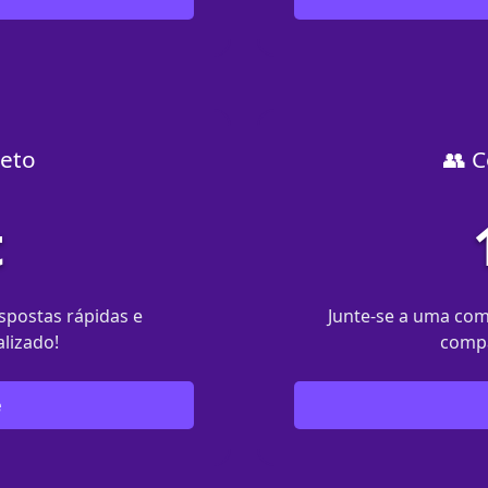
reto
👥 
t
espostas rápidas e
Junte-se a uma com
lizado!
compa
e