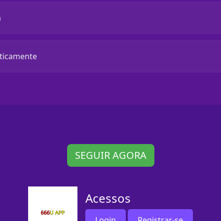
a
aticamente
SEGUIR AGORA
Acessos
Login
Registrar-se