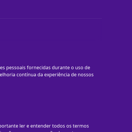
es pessoais fornecidas durante o uso de
elhoria contínua da experiência de nossos
ortante ler e entender todos os termos