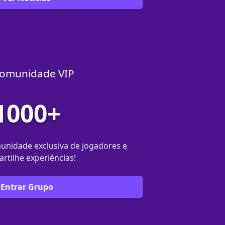
Comunidade VIP
1000+
unidade exclusiva de jogadores e
rtilhe experiências!
Entrar Grupo