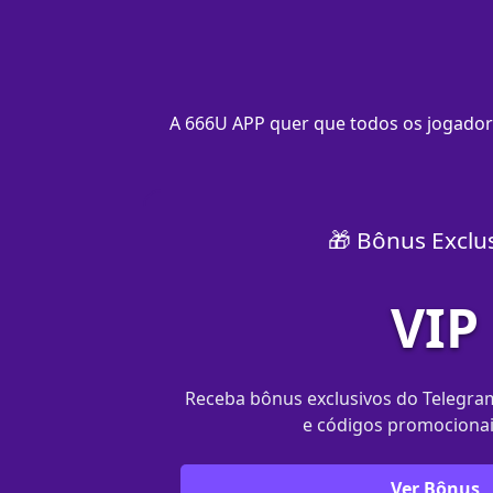
A 666U APP quer que todos os jogadore
🎁 Bônus Exclu
VIP
Receba bônus exclusivos do Telegra
e códigos promocionai
Ver Bônus