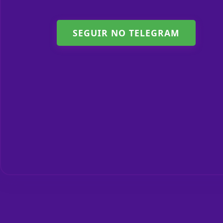
SEGUIR NO TELEGRAM