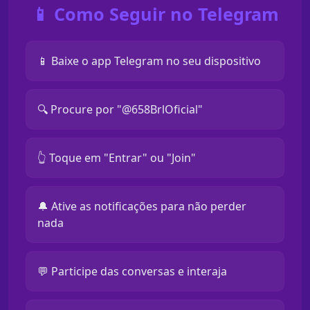
📱 Como Seguir no Telegram
📱 Baixe o app Telegram no seu dispositivo
🔍 Procure por "@658BrlOficial"
👆 Toque em "Entrar" ou "Join"
🔔 Ative as notificações para não perder
nada
💬 Participe das conversas e interaja