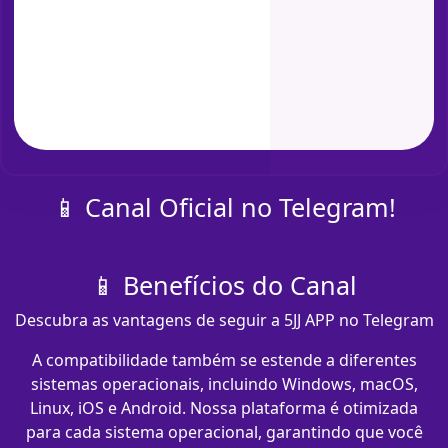
📱 Canal Oficial no Telegram!
📱 Benefícios do Canal
Descubra as vantagens de seguir a 5JJ APP no Telegram
A compatibilidade também se estende a diferentes
sistemas operacionais, incluindo Windows, macOS,
Linux, iOS e Android. Nossa plataforma é otimizada
para cada sistema operacional, garantindo que você