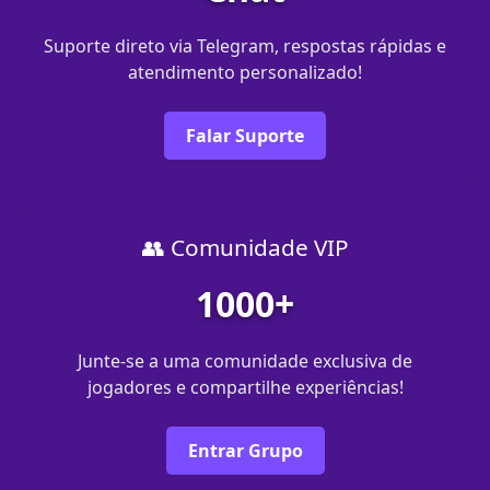
Suporte direto via Telegram, respostas rápidas e
atendimento personalizado!
Falar Suporte
👥 Comunidade VIP
1000+
Junte-se a uma comunidade exclusiva de
jogadores e compartilhe experiências!
Entrar Grupo