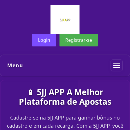
Login
Registrar-se
Menu
📱 5JJ APP A Melhor
Plataforma de Apostas
Cadastre-se na 5JJ APP para ganhar bônus no
cadastro e em cada recarga. Com a 5JJ APP, você