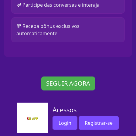
💬 Participe das conversas e interaja
🎁 Receba bônus exclusivos
automaticamente
SEGUIR AGORA
Acessos
Login
Registrar-se