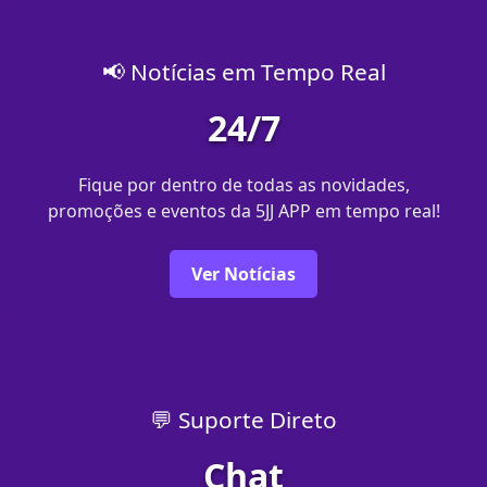
📢 Notícias em Tempo Real
24/7
Fique por dentro de todas as novidades,
promoções e eventos da 5JJ APP em tempo real!
Ver Notícias
💬 Suporte Direto
Chat