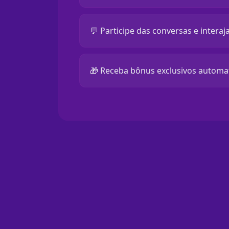
💬 Participe das conversas e interaj
🎁 Receba bônus exclusivos autom