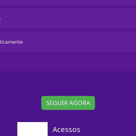
a
aticamente
SEGUIR AGORA
Acessos