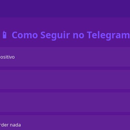
📱 Como Seguir no Telegram
ositivo
erder nada