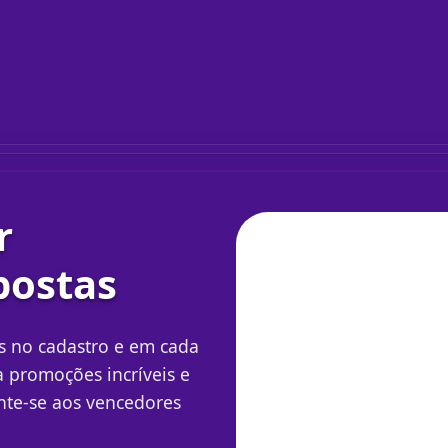
r
postas
s no cadastro e em cada
 promoções incríveis e
unte-se aos vencedores