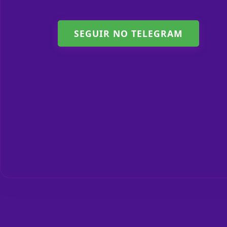
SEGUIR NO TELEGRAM