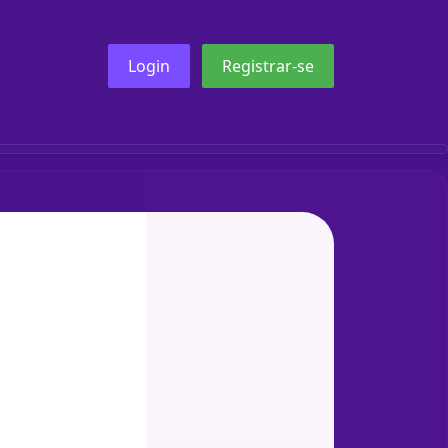
Login
Registrar-se