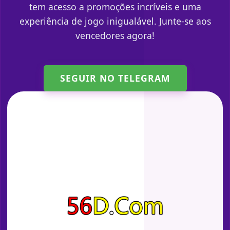
tem acesso a promoções incríveis e uma
experiência de jogo inigualável. Junte-se aos
vencedores agora!
SEGUIR NO TELEGRAM