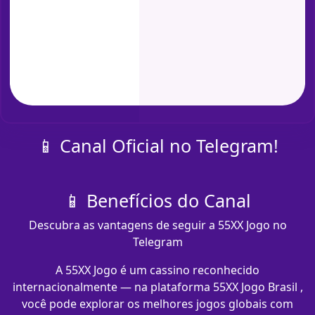
📱 Canal Oficial no Telegram!
📱 Benefícios do Canal
Descubra as vantagens de seguir a 55XX Jogo no
Telegram
A 55XX Jogo é um cassino reconhecido
internacionalmente — na plataforma 55XX Jogo Brasil ,
você pode explorar os melhores jogos globais com