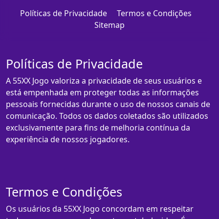
Políticas de Privacidade
Termos e Condições
Sitemap
Políticas de Privacidade
A 55XX Jogo valoriza a privacidade de seus usuários e
está empenhada em proteger todas as informações
pessoais fornecidas durante o uso de nossos canais de
comunicação. Todos os dados coletados são utilizados
exclusivamente para fins de melhoria contínua da
experiência de nossos jogadores.
Termos e Condições
Os usuários da 55XX Jogo concordam em respeitar