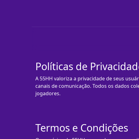
Políticas de Privacida
A 55HH valoriza a privacidade de seus usu
canais de comunicação. Todos os dados cole
jogadores.
Termos e Condições