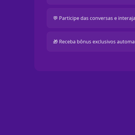
💬 Participe das conversas e interaj
🎁 Receba bônus exclusivos autom