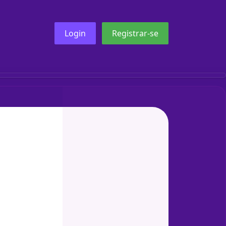
Login
Registrar-se