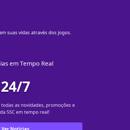
am suas vidas através dos jogos.
cias em Tempo Real
24/7
e todas as novidades, promoções e
 da 55C em tempo real!
Ver Notícias