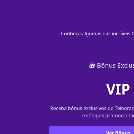
Conheça algumas das incríveis h
🎁 Bônus Exclu
VIP
Receba bônus exclusivos do Telegra
e códigos promocionai
Ver Bônus