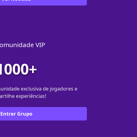
Comunidade VIP
1000+
unidade exclusiva de jogadores e
rtilhe experiências!
Entrar Grupo