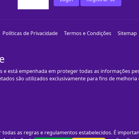
Políticas de Privacidade
Termos e Condições
Sitemap
de
ios e está empenhada em proteger todas as informações pe
tados são utilizados exclusivamente para fins de melhoria
todas as regras e regulamentos estabelecidos. É importan