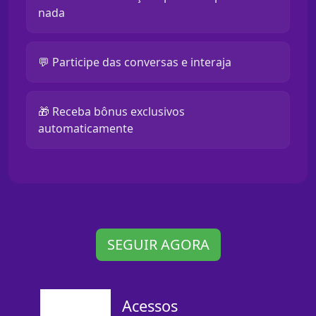
nada
💬 Participe das conversas e interaja
🎁 Receba bônus exclusivos
automaticamente
SEGUIR AGORA
Acessos