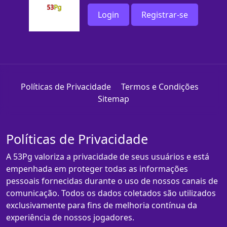
Login
Registrar-se
Políticas de Privacidade
Termos e Condições
Sitemap
Políticas de Privacidade
A 53Pg valoriza a privacidade de seus usuários e está
empenhada em proteger todas as informações
pessoais fornecidas durante o uso de nossos canais de
comunicação. Todos os dados coletados são utilizados
exclusivamente para fins de melhoria contínua da
experiência de nossos jogadores.