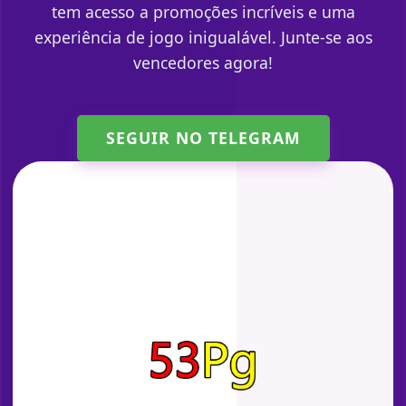
tem acesso a promoções incríveis e uma
experiência de jogo inigualável. Junte-se aos
vencedores agora!
SEGUIR NO TELEGRAM