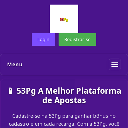
Login
Registrar-se
Menu
📱 53Pg A Melhor Plataforma
de Apostas
Cadastre-se na 53Pg para ganhar bônus no
cadastro e em cada recarga. Com a 53Pg, você