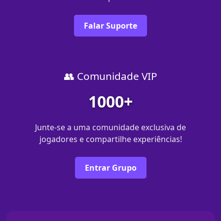
Falar Suporte
👥 Comunidade VIP
1000+
Junte-se a uma comunidade exclusiva de
jogadores e compartilhe experiências!
Entrar Grupo