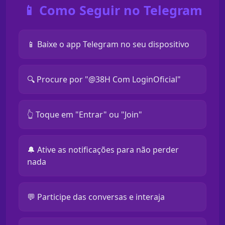
📱 Como Seguir no Telegram
📱 Baixe o app Telegram no seu dispositivo
🔍 Procure por "@38H Com LoginOficial"
👆 Toque em "Entrar" ou "Join"
🔔 Ative as notificações para não perder
nada
💬 Participe das conversas e interaja