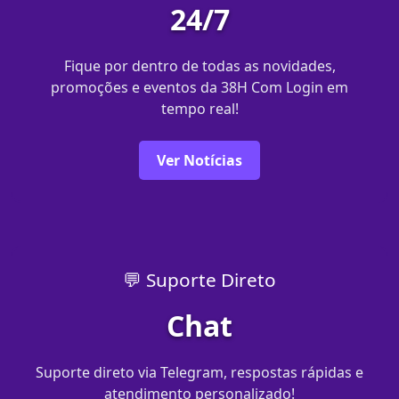
24/7
Fique por dentro de todas as novidades,
promoções e eventos da 38H Com Login em
tempo real!
Ver Notícias
💬 Suporte Direto
Chat
Suporte direto via Telegram, respostas rápidas e
atendimento personalizado!