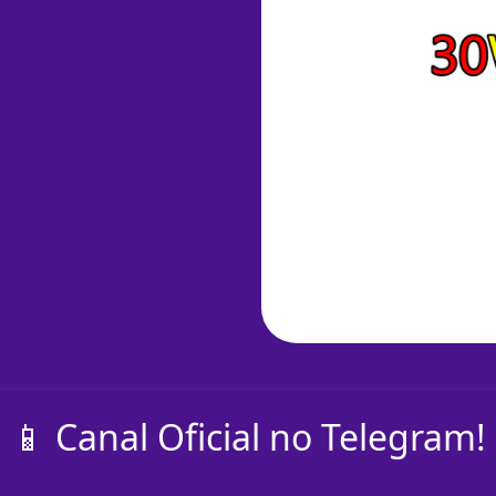
📱 Canal Oficial no Telegram!