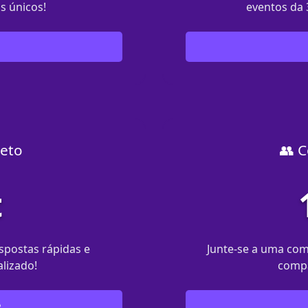
s únicos!
eventos da 
reto
👥 
t
espostas rápidas e
Junte-se a uma com
lizado!
compa
e