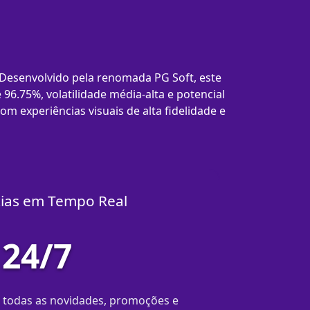
m
 Desenvolvido pela renomada PG Soft, este
96.75%, volatilidade média-alta e potencial
 experiências visuais de alta fidelidade e
cias em Tempo Real
24/7
e todas as novidades, promoções e