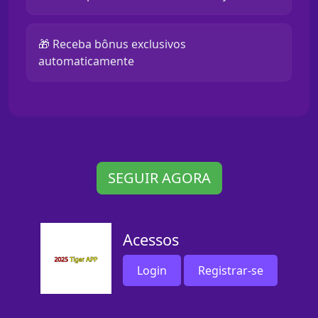
🎁 Receba bônus exclusivos
automaticamente
SEGUIR AGORA
Acessos
Login
Registrar-se