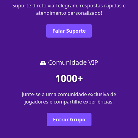
Suporte direto via Telegram, respostas rápidas e
atendimento personalizado!
Falar Suporte
👥 Comunidade VIP
1000+
Junte-se a uma comunidade exclusiva de
jogadores e compartilhe experiências!
Entrar Grupo