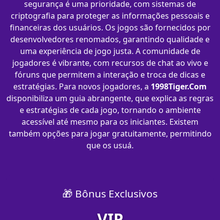
segurança é uma prioridade, com sistemas de
criptografia para proteger as informações pessoais e
financeiras dos usuários. Os jogos são fornecidos por
desenvolvedores renomados, garantindo qualidade e
uma experiência de jogo justa. A comunidade de
jogadores é vibrante, com recursos de chat ao vivo e
fóruns que permitem a interação e troca de dicas e
estratégias. Para novos jogadores, a
1998Tiger.Com
disponibiliza um guia abrangente, que explica as regras
e estratégias de cada jogo, tornando o ambiente
acessível até mesmo para os iniciantes. Existem
também opções para jogar gratuitamente, permitindo
que os usuá.
🎁 Bônus Exclusivos
VIP