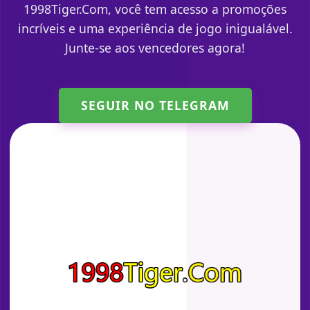
1998Tiger.Com, você tem acesso a promoções
incríveis e uma experiência de jogo inigualável.
Junte-se aos vencedores agora!
SEGUIR NO TELEGRAM