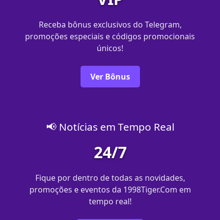
Receba bônus exclusivos do Telegram,
promoções especiais e códigos promocionais
únicos!
Ver Bônus
📢 Notícias em Tempo Real
24/7
Fique por dentro de todas as novidades,
promoções e eventos da 1998Tiger.Com em
tempo real!