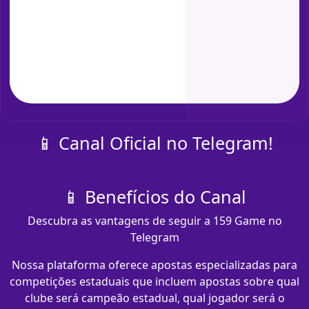
📱 Canal Oficial no Telegram!
📱 Benefícios do Canal
Descubra as vantagens de seguir a 159 Game no
Telegram
Nossa plataforma oferece apostas especializadas para
competições estaduais que incluem apostas sobre qual
clube será campeão estadual, qual jogador será o