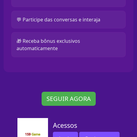
💬 Participe das conversas e interaja
🎁 Receba bônus exclusivos
automaticamente
SEGUIR AGORA
Acessos