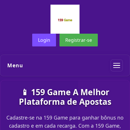
Login
Registrar-se
Menu
📱 159 Game A Melhor
Plataforma de Apostas
Cadastre-se na 159 Game para ganhar bônus no
cadastro e em cada recarga. Com a 159 Game,