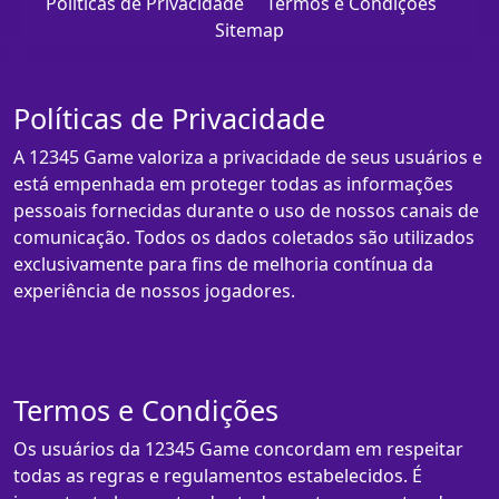
Políticas de Privacidade
Termos e Condições
Sitemap
Políticas de Privacidade
A 12345 Game valoriza a privacidade de seus usuários e
está empenhada em proteger todas as informações
pessoais fornecidas durante o uso de nossos canais de
comunicação. Todos os dados coletados são utilizados
exclusivamente para fins de melhoria contínua da
experiência de nossos jogadores.
Termos e Condições
Os usuários da 12345 Game concordam em respeitar
todas as regras e regulamentos estabelecidos. É