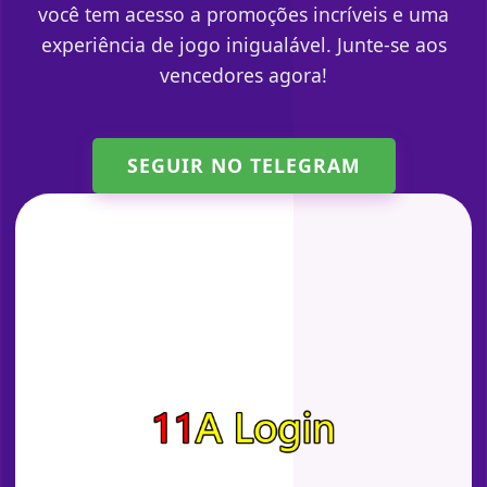
você tem acesso a promoções incríveis e uma
experiência de jogo inigualável. Junte-se aos
vencedores agora!
SEGUIR NO TELEGRAM