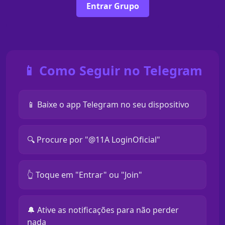
Entrar Grupo
📱 Como Seguir no Telegram
📱 Baixe o app Telegram no seu dispositivo
🔍 Procure por "@11A LoginOficial"
👆 Toque em "Entrar" ou "Join"
🔔 Ative as notificações para não perder
nada