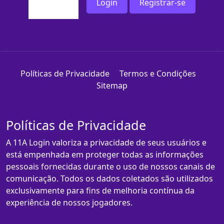
Login
Registrar-se
Políticas de Privacidade
Termos e Condições
Sitemap
Políticas de Privacidade
A 11A Login valoriza a privacidade de seus usuários e
está empenhada em proteger todas as informações
pessoais fornecidas durante o uso de nossos canais de
comunicação. Todos os dados coletados são utilizados
exclusivamente para fins de melhoria contínua da
experiência de nossos jogadores.