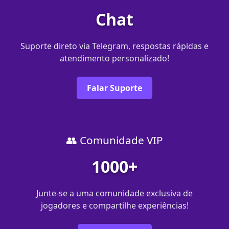
Chat
Suporte direto via Telegram, respostas rápidas e
atendimento personalizado!
Falar Suporte
👥 Comunidade VIP
1000+
Junte-se a uma comunidade exclusiva de
jogadores e compartilhe experiências!