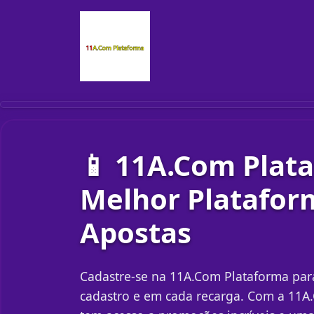
📱 11A.Com Plat
Melhor Platafor
Apostas
Cadastre-se na 11A.Com Plataforma pa
cadastro e em cada recarga. Com a 11A