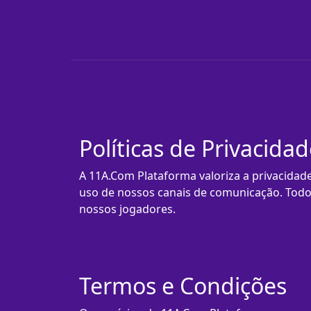
Políticas de Privacida
A 11A.Com Plataforma valoriza a privacida
uso de nossos canais de comunicação. Todos
nossos jogadores.
Termos e Condições