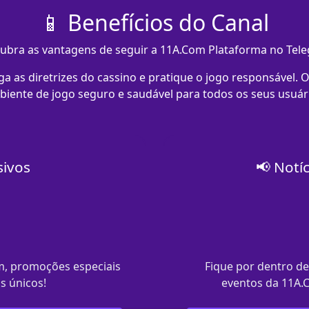
📱 Benefícios do Canal
ubra as vantagens de seguir a 11A.Com Plataforma no Tel
ga as diretrizes do cassino e pratique o jogo responsável
iente de jogo seguro e saudável para todos os seus usuár
sivos
📢 Notí
m, promoções especiais
Fique por dentro d
s únicos!
eventos da 11A.