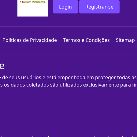
Login
Registrar-se
Políticas de Privacidade
Termos e Condições
Sitemap
de
de de seus usuários e está empenhada em proteger todas as
 os dados coletados são utilizados exclusivamente para fi