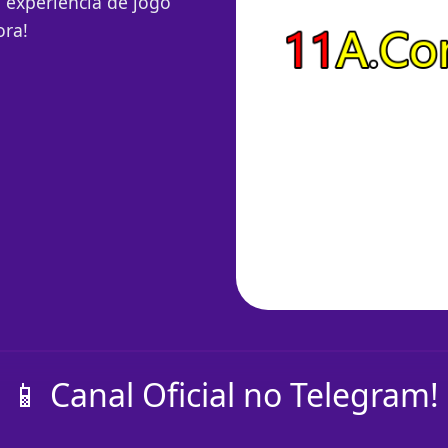
 experiência de jogo
ora!
📱 Canal Oficial no Telegram!