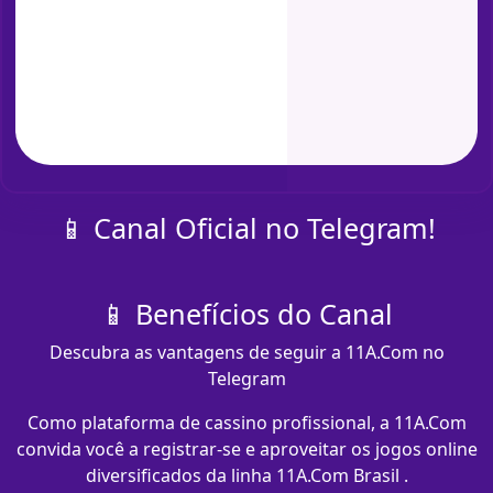
📱 Canal Oficial no Telegram!
📱 Benefícios do Canal
Descubra as vantagens de seguir a 11A.Com no
Telegram
Como plataforma de cassino profissional, a 11A.Com
convida você a registrar-se e aproveitar os jogos online
diversificados da linha 11A.Com Brasil .