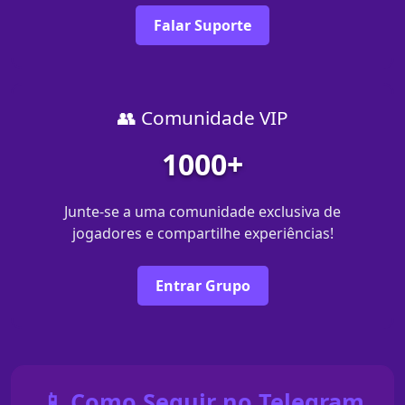
Falar Suporte
👥 Comunidade VIP
1000+
Junte-se a uma comunidade exclusiva de
jogadores e compartilhe experiências!
Entrar Grupo
📱 Como Seguir no Telegram