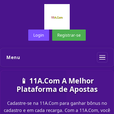
Login
Registrar-se
Menu
📱 11A.Com A Melhor
Plataforma de Apostas
Cadastre-se na 11A.Com para ganhar bônus no
cadastro e em cada recarga. Com a 11A.Com, você