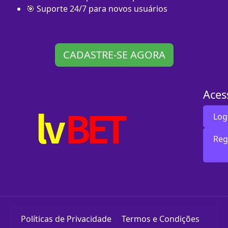
🎯 Suporte 24/7 para novos usuários
CADASTRE-SE AGORA
Aces
Log
Reg
Políticas de Privacidade
Termos e Condições