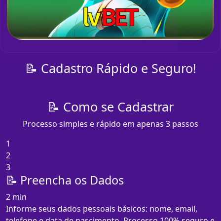
📝 Cadastro Rápido e Seguro!
📝 Como se Cadastrar
Processo simples e rápido em apenas 3 passos
1
2
3
📝 Preencha os Dados
2 min
Informe seus dados pessoais básicos: nome, email,
telefone e data de nascimento. Processo 100% seguro e