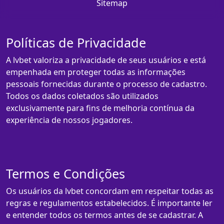
Sitemap
Políticas de Privacidade
A lvbet valoriza a privacidade de seus usuários e está
empenhada em proteger todas as informações
pessoais fornecidas durante o processo de cadastro.
Todos os dados coletados são utilizados
exclusivamente para fins de melhoria contínua da
experiência de nossos jogadores.
Termos e Condições
Os usuários da lvbet concordam em respeitar todas as
regras e regulamentos estabelecidos. É importante ler
e entender todos os termos antes de se cadastrar. A